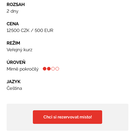
ROZSAH
2 dny
CENA
12500 CZK / 500 EUR
REŽIM
Veřejný kurz
ÚROVEŇ
Mírně pokročilý
JAZYK
Čeština
Chci si rezervovat místo!