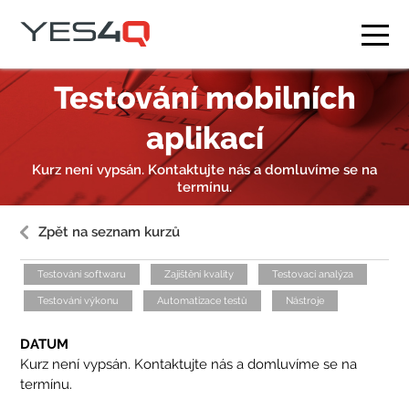
Testování mobilních
Co děláme
aplikací
Kdo jsme
Naši klienti
Kurz není vypsán. Kontaktujte nás a domluvíme se na
termínu.
Kurzy
Zpět na seznam kurzů
Blog
Testování softwaru
Zajištění kvality
Testovací analýza
Kontakt
Testování výkonu
Automatizace testů
Nástroje
CS
EN
DATUM
Kurz není vypsán. Kontaktujte nás a domluvíme se na
termínu.